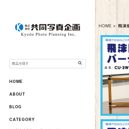
HOME
飛沫
飛沫防止
HOME
ABOUT
BLOG
CATEGORY